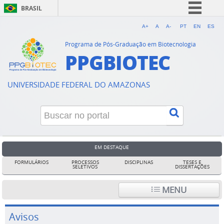
BRASIL
Simplifique!
A+
A
A-
PT
EN
ES
Comunica BR
Programa de Pós-Graduação em Biotecnologia
PPGBIOTEC
Participe
Acesso à informação
UNIVERSIDADE FEDERAL DO AMAZONAS
Legislação
Canais
EM DESTAQUE
FORMULÁRIOS
PROCESSOS
DISCIPLINAS
TESES E
SELETIVOS
DISSERTAÇÕES
MENU
Avisos